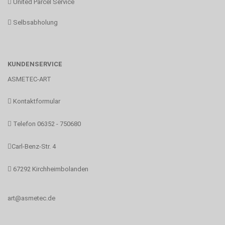
United Parcel Service
Selbsabholung
KUNDENSERVICE
ASMETEC-ART
Kontaktformular
Telefon 06352 - 750680
Carl-Benz-Str. 4
67292 Kirchheimbolanden
art@asmetec.de