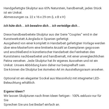
Handgefertigte Skulptur aus 65% Naturstein, handbemalt, jedes Stück
ist ein Unikat.
Abmessungen ca. 22 x 16 x 29 cm (L x B x H)
Ich hüte dich... ich bewahre dich... ich verteidige dich...
Diese handbearbeitete Skulptur aus der Serie "Couples" wird in der
Kunstwerkstatt A.Anglada in Spanien gefertigt.
Ausgehend von einer komplett in Handarbeit gefertigten Vorlage werden
über eine Masterform eine limitierte Anzahl an Exemplaren gegossen
und anschließend in künstlerischer Handarbeit die Feinheiten des
Kunststeins nachbearbeitet und handbemalt, mit einer unvergleichlichen
Patina versehen. Jede Skulptur hat ihr eigenes Aussehen und ist ein
Unikat. Unsere Abbildung kann daher nur beispielhaft sein.
Sie können die Skulptur bei Asmetec-Art im Ausstellungsraum ansehen.
Optional ist ein eleganter Sockel aus Massivholz mit integrierter LED-
Beleuchtung erhältlich.
Eigene Ideen?
Wir lassen Skulpturen nach Ihren Ideen fertigen - 100% exklusiv nur für
Sie
Sprechen Sie uns bei Bedarf einfach an.